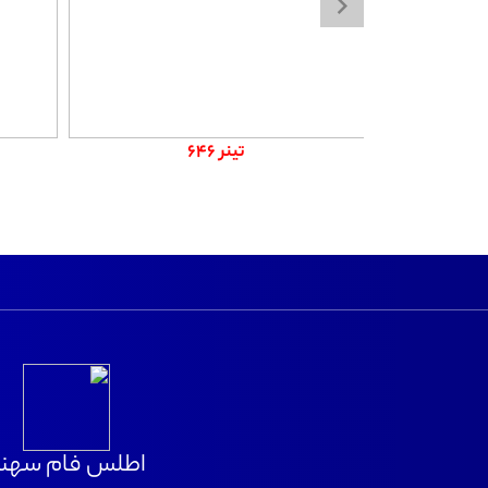
تینر 646
اطلس فام سهن