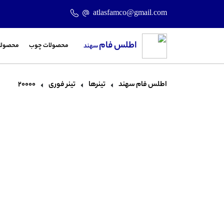
atlasfamco@gmail.com
اطلس فام
محصولات چوب
محصولا
سهند
اطلس فام سهند
تینرها
تینر فوری
20000