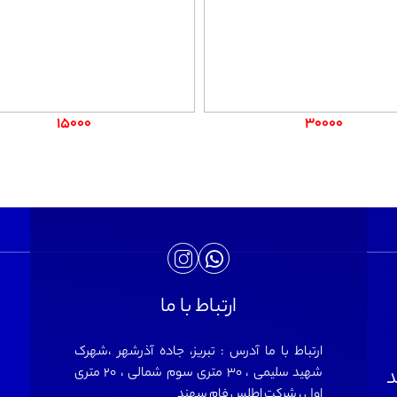
15000
30000
ارتباط با ما
ارتباط با ما آدرس : تبریز، جاده آذرشهر ،شهرک
د
شهید سلیمی ، 30 متری سوم شمالی ، 20 متری
اول ، شرکت اطلس فام سهند