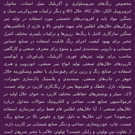
مخصوص رنگ‌های نیتروسلولزی و آکریلیک متیل استات، متانول،
ایزوپروپیل الکل، حلال 402، حلال 403 و دیگر ترکیبات هیدروکربنی سبک و
سنگین مواد پایه و افزودنی‌های تخصصی مورد استفاده در تولید تینر
ویژگی‌های حلال‌های اطلس فام سهند خلوص بالا و عاری از ناخالصی‌های
سنگین سازگاری کامل با رنگ‌ها، رزین‌ها و ترکیبات پلیمری مختلف کنترل
تبخیر برای بهبود کیفیت اجرای رنگ قابلیت استفاده در صنایع حساس
شیمیایی و دارویی بسته‌بندی ایمن و متنوع برای مصرف صنعتی و کارگاهی
مناسب برای تولید تینرهای فوری، آکریلیک، پلی‌اورتان و اپوکسی
کاربردهای حلال‌های صنعتی تولید انواع تینر صنعتی، خودرویی و هنری
استفاده در صنایع رنگ و رزین برای رقیق‌سازی یا تنظیم ویسکوزیته حلال
جوهر در چاپ‌های صنعتی، بسته‌بندی و پلاستیک پاک‌سازی تجهیزات،
پیستوله، نازل، غلطک و قلم‌موها پس از رنگ‌کاری کاربرد در تولید چسب،
لاک، سیلر و پوشش‌های حفاظتی مختلف کاربرد به عنوان حلال اولیه در
فرمولاسیون صنایع نفت، نساجی و الکترونیک سوالات متداول درباره
حلال‌های صنعتی 1. آیا حلال‌های اطلس فام فقط برای تینرسازی استفاده
می‌شوند؟ خیر، این حلال‌ها به دلیل تنوع و خلوص بالا در صنایع رنگ،
چسب، چاپ، خودروسازی، نساجی و دیگر صنایع شیمیایی نیز کاربرد دارند.
2. تفاوت بین تولوئن و زایلن چیست؟ تولوئن حلالی با تبخیر سریع‌تر است