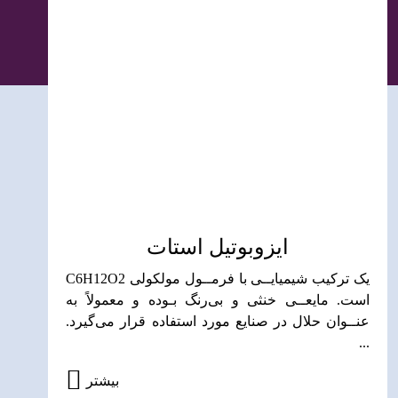
ایزوبوتیل استات
یک ترکیب شیمیایــی با فرمــول مولکولی C6H12O2
است. مایعــی خنثی و بی‌رنگ بـوده و معمولاً به
عنــوان حلال در صنایع مورد استفاده قرار می‌گیرد.
...
بیشتر