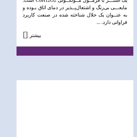
یک استـــر با فرمــول مــولکــولی C6H12O2 است.
مایعـــی بی‌رنگ و اشتعال‌پــذیر در دمای اتاق بـوده و
به عنــوان یک حلال شناخته شده در صنعت کاربرد
فراوانی دارد. ...
بیشتر